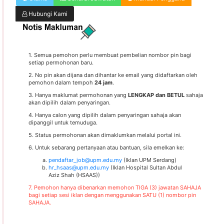
Hubungi Kami
1. Semua pemohon perlu membuat pembelian nombor pin bagi
setiap permohonan baru.
2. No pin akan dijana dan dihantar ke email yang didaftarkan oleh
pemohon dalam tempoh
24 jam
.
3. Hanya maklumat permohonan yang
LENGKAP dan BETUL
sahaja
akan dipilih dalam penyaringan.
4. Hanya calon yang dipilih dalam penyaringan sahaja akan
dipanggil untuk temuduga.
5. Status permohonan akan dimaklumkan melalui portal ini.
6. Untuk sebarang pertanyaan atau bantuan, sila emelkan ke:
pendaftar_job@upm.edu.my
(Iklan UPM Serdang)
hr_hsaas@upm.edu.my
(Iklan Hospital Sultan Abdul
Aziz Shah (HSAAS))
7. Pemohon hanya dibenarkan memohon TIGA (3) jawatan SAHAJA
bagi setiap sesi iklan dengan menggunakan SATU (1) nombor pin
SAHAJA.