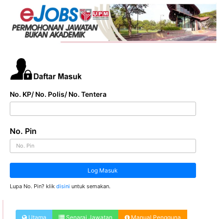
No. KP/ No. Polis/ No. Tentera
No. Pin
Log Masuk
Lupa No. Pin? klik
disini
untuk semakan.
Utama
Senarai Jawatan
Manual Pengguna