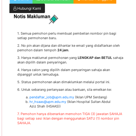
Hubungi Kami
1. Semua pemohon perlu membuat pembelian nombor pin bagi
setiap permohonan baru.
2. No pin akan dijana dan dihantar ke email yang didaftarkan oleh
pemohon dalam tempoh
24 jam
.
3. Hanya maklumat permohonan yang
LENGKAP dan BETUL
sahaja
akan dipilih dalam penyaringan.
4. Hanya calon yang dipilih dalam penyaringan sahaja akan
dipanggil untuk temuduga.
5. Status permohonan akan dimaklumkan melalui portal ini.
6. Untuk sebarang pertanyaan atau bantuan, sila emelkan ke:
pendaftar_job@upm.edu.my
(Iklan UPM Serdang)
hr_hsaas@upm.edu.my
(Iklan Hospital Sultan Abdul
Aziz Shah (HSAAS))
7. Pemohon hanya dibenarkan memohon TIGA (3) jawatan SAHAJA
bagi setiap sesi iklan dengan menggunakan SATU (1) nombor pin
SAHAJA.