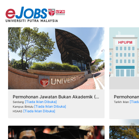
Permohonan Jawatan Bukan Akademik (Tetap)
Permohonan 
[Tiada Iklan Dibuka]
[Tiad
Serdang
Tarikh Iklan
[Tiada Iklan Dibuka]
Kampus Bintulu
[Tiada Iklan Dibuka]
HSAAS